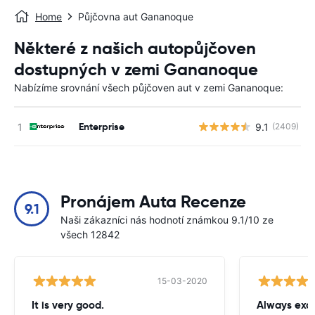
Home
Půjčovna aut Gananoque
Některé z našich autopůjčoven
dostupných v zemi Gananoque
Nabízíme srovnání všech půjčoven aut v zemi Gananoque:
Enterprise
9.1
(2409)
Pronájem Auta Recenze
9.1
Naši zákazníci nás hodnotí známkou 9.1/10 ze
všech 12842
15-03-2020
It is very good.
Always exce