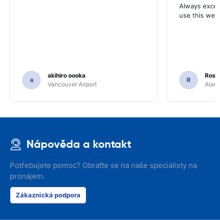
Always excell
use this webs
akihiro oooka
Rosar
a
R
Vancouver Airport
Alamo
Nápověda a kontakt
Potřebujete pomoc? Obraťte se na naše specialisty na
pronájem.
Zákaznická podpora