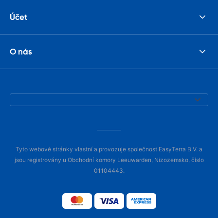
Účet
O nás
Tyto webové stránky vlastní a provozuje společnost EasyTerra B.V. a
jsou registrovány u Obchodní komory Leeuwarden, Nizozemsko, číslo
01104443.