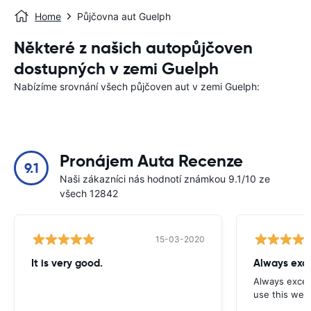
Home
Půjčovna aut Guelph
Některé z našich autopůjčoven
dostupných v zemi Guelph
Nabízíme srovnání všech půjčoven aut v zemi Guelph:
Pronájem Auta Recenze
9.1
Naši zákazníci nás hodnotí známkou 9.1/10 ze
všech 12842
15-03-2020
It is very good.
Always exce
Always excell
use this webs