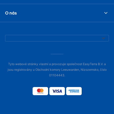
O nás
Tyto webové stránky vlastní a provozuje společnost EasyTerra B.V. a
jsou registrovány u Obchodní komory Leeuwarden, Nizozemsko, číslo
01104443.