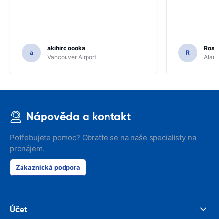
akihiro oooka
Rosar
a
R
Vancouver Airport
Alamo
Nápověda a kontakt
Potřebujete pomoc? Obraťte se na naše specialisty na
pronájem.
Zákaznická podpora
Účet