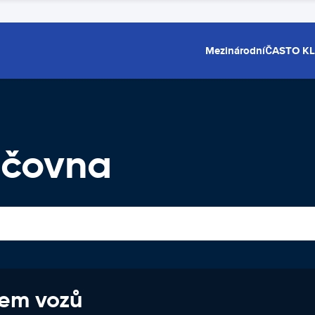
Mezinárodní
ČASTO K
jčovna
jem vozů