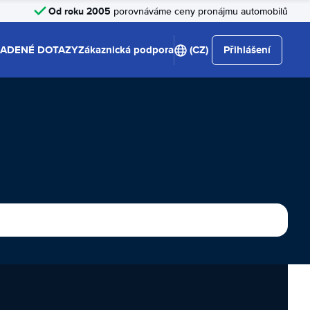
Od roku 2005
porovnáváme ceny pronájmu automobilů
LADENÉ DOTAZY
Zákaznická podpora
(CZ)
Přihlášení