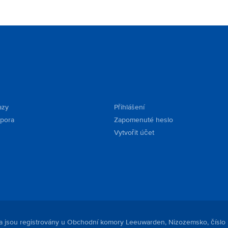
azy
Přihlášení
dpora
Zapomenuté heslo
Vytvořit účet
. a jsou registrovány u Obchodní komory Leeuwarden, Nizozemsko, číslo