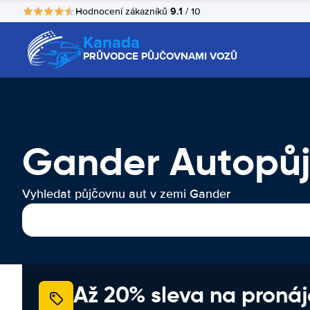
9.1
Hodnocení zákazníků
/ 10
Kanada
PRŮVODCE PŮJČOVNAMI VOZŮ
Gander Autopů
Vyhledat půjčovnu aut v zemi Gander
Až 20% sleva na proná