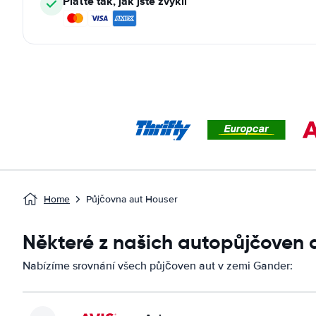
Plaťte tak, jak jste zvyklí
Home
Půjčovna aut Houser
Některé z našich autopůjčoven
Nabízíme srovnání všech půjčoven aut v zemi Gander: