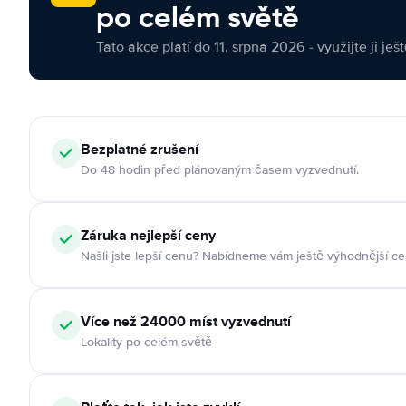
po celém světě
Tato akce platí do 11. srpna 2026 - využijte ji ješ
Bezplatné zrušení
Do 48 hodin před plánovaným časem vyzvednutí.
Záruka nejlepší ceny
Našli jste lepší cenu? Nabídneme vám ještě výhodnější ce
Více než 24000 míst vyzvednutí
Lokality po celém světě