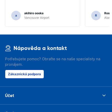
akihiro oooka
Rosar
a
R
Vancouver Airport
Alamo
Nápověda a kontakt
Potřebujete pomoc? Obraťte se na naše specialisty na
pronájem.
Zákaznická podpora
Účet