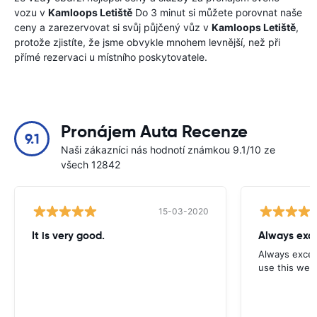
vozu v
Kamloops Letiště
Do 3 minut si můžete porovnat naše
ceny a zarezervovat si svůj půjčený vůz v
Kamloops Letiště
,
protože zjistíte, že jsme obvykle mnohem levnější, než při
přímé rezervaci u místního poskytovatele.
Pronájem Auta Recenze
9.1
Naši zákazníci nás hodnotí známkou 9.1/10 ze
všech 12842
15-03-2020
It is very good.
Always exce
Always excell
use this webs