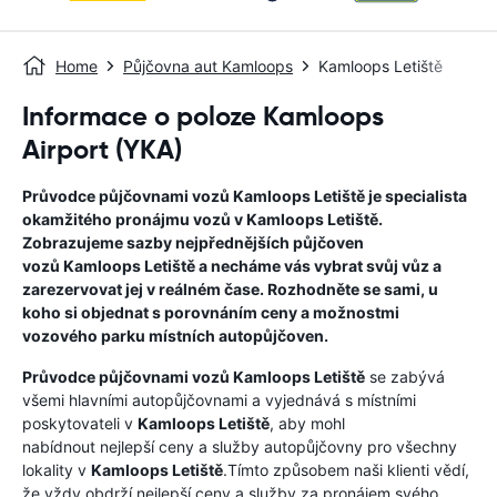
Home
Půjčovna aut Kamloops
Kamloops Letiště
Informace o poloze Kamloops
Airport (YKA)
Průvodce půjčovnami vozů
Kamloops Letiště
je specialista
okamžitého pronájmu vozů v
Kamloops Letiště
.
Zobrazujeme sazby nejpřednějších půjčoven
vozů
Kamloops Letiště
a necháme vás vybrat svůj vůz a
zarezervovat jej v reálném čase. Rozhodněte se sami, u
koho si objednat s porovnáním ceny a možnostmi
vozového parku místních autopůjčoven.
Průvodce půjčovnami vozů
Kamloops Letiště
se zabývá
všemi hlavními autopůjčovnami a vyjednává s místními
poskytovateli v
Kamloops Letiště
, aby mohl
nabídnout nejlepší ceny a služby autopůjčovny pro všechny
lokality v
Kamloops Letiště
.Tímto způsobem naši klienti vědí,
že vždy obdrží nejlepší ceny a služby za pronájem svého