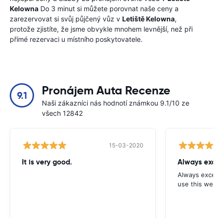
Kelowna
Do 3 minut si můžete porovnat naše ceny a
zarezervovat si svůj půjčený vůz v
Letiště Kelowna
,
protože zjistíte, že jsme obvykle mnohem levnější, než při
přímé rezervaci u místního poskytovatele.
Pronájem Auta Recenze
9.1
Naši zákazníci nás hodnotí známkou 9.1/10 ze
všech 12842
15-03-2020
It is very good.
Always exce
Always excell
use this webs