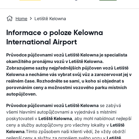
Home
Letiště Kelowna
Informace o poloze Kelowna
International Airport
Průvodce půjčovnami vozů
Letiště Kelowna
je specialista
okamžitého pronájmu vozů v
Letiště Kelowna
.
Zobrazujeme sazby nejpřednějších půjčoven vozů
Letiště
Kelowna
a necháme vás vybrat svůj vůz a zarezervovat jej v
reálném čase. Rozhodněte se sami, u koho si objednat s
porovnáním ceny a možnostmi vozového parku místních
autopůjčoven.
Průvodce půjčovnami vozů
Letiště Kelowna
se zabývá
všemi hlavními autopůjčovnami a vyjednává s místními
poskytovateli v
Letiště Kelowna
, aby mohl nabídnout nejlepší
ceny a služby autopůjčovny pro všechny lokality v
Letiště
Kelowna
.Tímto způsobem naši klienti vědí, že vždy obdrží
nejlepší ceny a služby za pronájem svého vozu v
Letiště