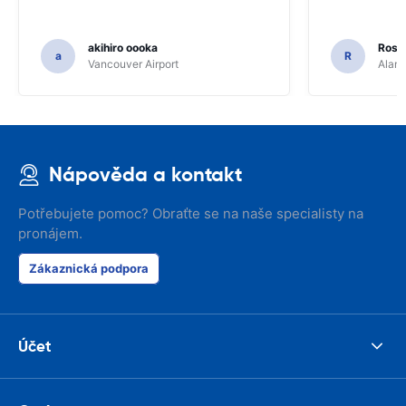
akihiro oooka
Rosar
a
R
Vancouver Airport
Alamo
Nápověda a kontakt
Potřebujete pomoc? Obraťte se na naše specialisty na
pronájem.
Zákaznická podpora
Účet