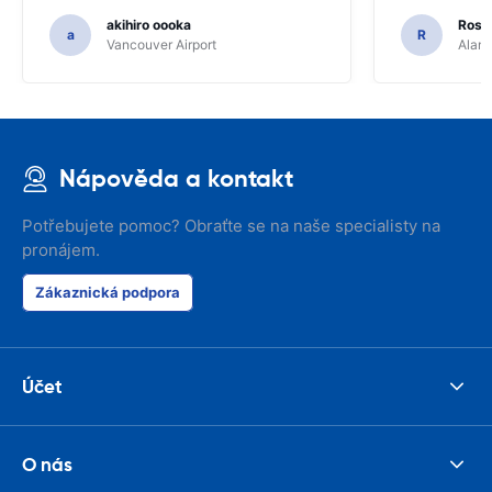
akihiro oooka
Rosar
a
R
Vancouver Airport
Alamo
Nápověda a kontakt
Potřebujete pomoc? Obraťte se na naše specialisty na
pronájem.
Zákaznická podpora
Účet
O nás