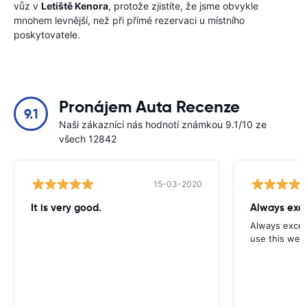
vůz v
Letiště Kenora
, protože zjistíte, že jsme obvykle
mnohem levnější, než při přímé rezervaci u místního
poskytovatele.
Pronájem Auta Recenze
9.1
Naši zákazníci nás hodnotí známkou 9.1/10 ze
všech 12842
15-03-2020
It is very good.
Always exce
Always excell
use this webs