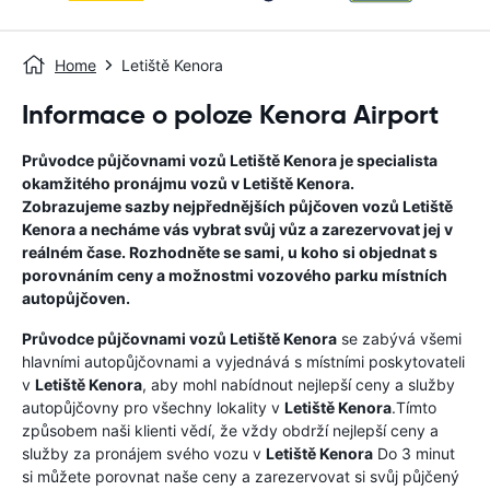
Home
Letiště Kenora
Informace o poloze Kenora Airport
Průvodce půjčovnami vozů
Letiště Kenora
je specialista
okamžitého pronájmu vozů v
Letiště Kenora
.
Zobrazujeme sazby nejpřednějších půjčoven vozů
Letiště
Kenora
a necháme vás vybrat svůj vůz a zarezervovat jej v
reálném čase. Rozhodněte se sami, u koho si objednat s
porovnáním ceny a možnostmi vozového parku místních
autopůjčoven.
Průvodce půjčovnami vozů
Letiště Kenora
se zabývá všemi
hlavními autopůjčovnami a vyjednává s místními poskytovateli
v
Letiště Kenora
, aby mohl nabídnout nejlepší ceny a služby
autopůjčovny pro všechny lokality v
Letiště Kenora
.Tímto
způsobem naši klienti vědí, že vždy obdrží nejlepší ceny a
služby za pronájem svého vozu v
Letiště Kenora
Do 3 minut
si můžete porovnat naše ceny a zarezervovat si svůj půjčený