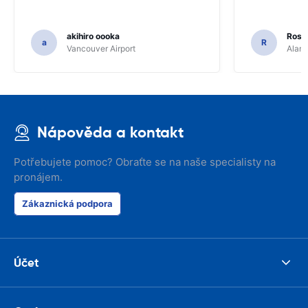
akihiro oooka
Rosar
a
R
Vancouver Airport
Alamo
Nápověda a kontakt
Potřebujete pomoc? Obraťte se na naše specialisty na
pronájem.
Zákaznická podpora
Účet