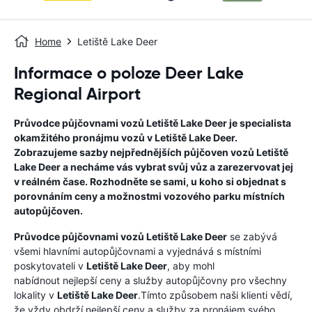
Home
Letiště Lake Deer
Informace o poloze Deer Lake
Regional Airport
Průvodce půjčovnami vozů
Letiště Lake Deer
je specialista
okamžitého pronájmu vozů v
Letiště Lake Deer
.
Zobrazujeme sazby nejpřednějších půjčoven vozů
Letiště
Lake Deer
a necháme vás vybrat svůj vůz a zarezervovat jej
v reálném čase. Rozhodněte se sami, u koho si objednat s
porovnáním ceny a možnostmi vozového parku místních
autopůjčoven.
Průvodce půjčovnami vozů
Letiště Lake Deer
se zabývá
všemi hlavními autopůjčovnami a vyjednává s místními
poskytovateli v
Letiště Lake Deer
, aby mohl
nabídnout nejlepší ceny a služby autopůjčovny pro všechny
lokality v
Letiště Lake Deer
.Tímto způsobem naši klienti vědí,
že vždy obdrží nejlepší ceny a služby za pronájem svého