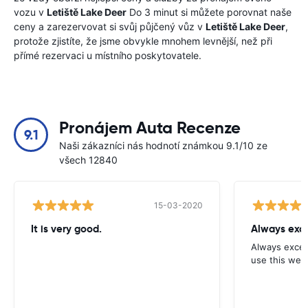
vozu v
Letiště Lake Deer
Do 3 minut si můžete porovnat naše
ceny a zarezervovat si svůj půjčený vůz v
Letiště Lake Deer
,
protože zjistíte, že jsme obvykle mnohem levnější, než při
přímé rezervaci u místního poskytovatele.
Pronájem Auta Recenze
9.1
Naši zákazníci nás hodnotí známkou 9.1/10 ze
všech 12840
15-03-2020
It is very good.
Always exce
Always excell
use this webs