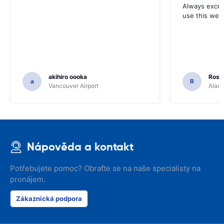
Always excell
use this webs
akihiro oooka
Rosar
a
R
Vancouver Airport
Alamo
Nápověda a kontakt
Potřebujete pomoc? Obraťte se na naše specialisty na
pronájem.
Zákaznická podpora