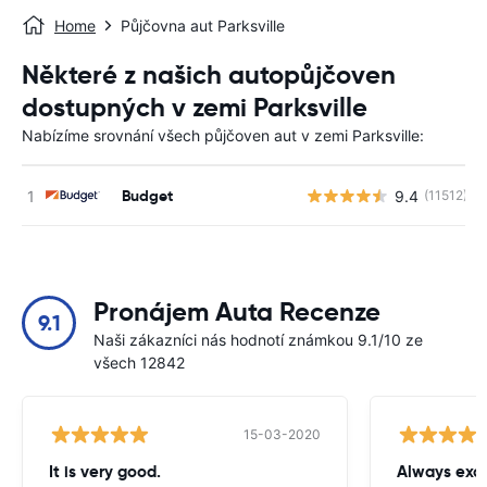
Home
Půjčovna aut Parksville
Některé z našich autopůjčoven
dostupných v zemi Parksville
Nabízíme srovnání všech půjčoven aut v zemi Parksville:
Budget
9.4
(11512)
Pronájem Auta Recenze
9.1
Naši zákazníci nás hodnotí známkou 9.1/10 ze
všech 12842
15-03-2020
It is very good.
Always exce