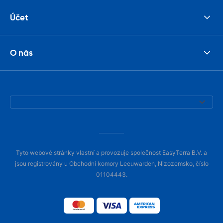
Účet
O nás
Tyto webové stránky vlastní a provozuje společnost EasyTerra B.V. a
jsou registrovány u Obchodní komory Leeuwarden, Nizozemsko, číslo
01104443.