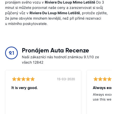
pronájem svého vozu v
Riviere Du Loup Mimo Letiště
Do 3
minut si můžete porovnat naše ceny a zarezervovat si svůj
půjčený vůz v
Riviere Du Loup Mimo Letiště
, protože zjistíte,
že jsme obvykle mnohem levnější, než při přímé rezervaci
u místního poskytovatele.
Pronájem Auta Recenze
9.1
Naši zákazníci nás hodnotí známkou 9.1/10 ze
všech 12842
15-03-2020
It is very good.
Always exce
Always excell
use this webs