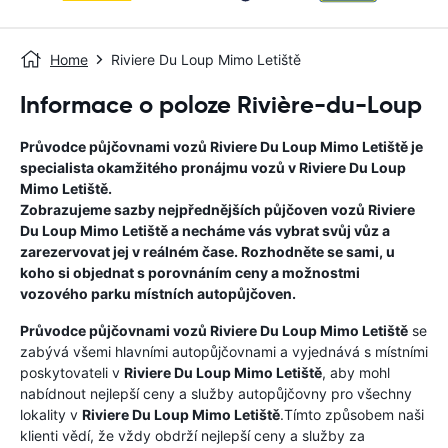
Home
Riviere Du Loup Mimo Letiště
Informace o poloze Rivière-du-Loup
Průvodce půjčovnami vozů
Riviere Du Loup Mimo Letiště
je
specialista okamžitého pronájmu vozů v
Riviere Du Loup
Mimo Letiště
.
Zobrazujeme sazby nejpřednějších půjčoven vozů
Riviere
Du Loup Mimo Letiště
a necháme vás vybrat svůj vůz a
zarezervovat jej v reálném čase. Rozhodněte se sami, u
koho si objednat s porovnáním ceny a možnostmi
vozového parku místních autopůjčoven.
Průvodce půjčovnami vozů
Riviere Du Loup Mimo Letiště
se
zabývá všemi hlavními autopůjčovnami a vyjednává s místními
poskytovateli v
Riviere Du Loup Mimo Letiště
, aby mohl
nabídnout nejlepší ceny a služby autopůjčovny pro všechny
lokality v
Riviere Du Loup Mimo Letiště
.Tímto způsobem naši
klienti vědí, že vždy obdrží nejlepší ceny a služby za