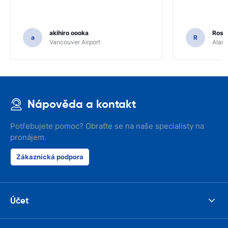
akihiro oooka
Rosar
a
R
Vancouver Airport
Alamo
Nápověda a kontakt
Potřebujete pomoc? Obraťte se na naše specialisty na
pronájem.
Zákaznická podpora
Účet