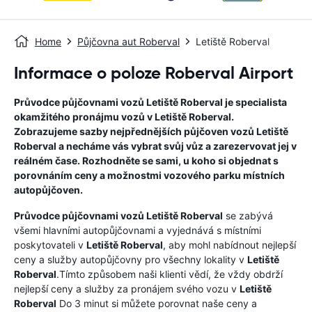
Home
Půjčovna aut Roberval
Letiště Roberval
Informace o poloze Roberval Airport
Průvodce půjčovnami vozů
Letiště Roberval
je specialista
okamžitého pronájmu vozů v
Letiště Roberval
.
Zobrazujeme sazby nejpřednějších půjčoven vozů
Letiště
Roberval
a necháme vás vybrat svůj vůz a zarezervovat jej v
reálném čase. Rozhodněte se sami, u koho si objednat s
porovnáním ceny a možnostmi vozového parku místních
autopůjčoven.
Průvodce půjčovnami vozů
Letiště Roberval
se zabývá
všemi hlavními autopůjčovnami a vyjednává s místními
poskytovateli v
Letiště Roberval
, aby mohl nabídnout nejlepší
ceny a služby autopůjčovny pro všechny lokality v
Letiště
Roberval
.Tímto způsobem naši klienti vědí, že vždy obdrží
nejlepší ceny a služby za pronájem svého vozu v
Letiště
Roberval
Do 3 minut si můžete porovnat naše ceny a