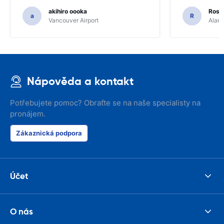
akihiro oooka
Rosar
a
R
Vancouver Airport
Alamo
Nápověda a kontakt
Potřebujete pomoc? Obraťte se na naše specialisty na
pronájem.
Zákaznická podpora
Účet
O nás