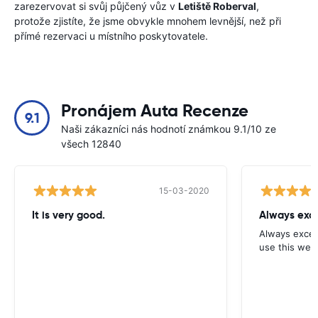
zarezervovat si svůj půjčený vůz v
Letiště Roberval
,
protože zjistíte, že jsme obvykle mnohem levnější, než při
přímé rezervaci u místního poskytovatele.
Pronájem Auta Recenze
9.1
Naši zákazníci nás hodnotí známkou 9.1/10 ze
všech 12840
15-03-2020
It is very good.
Always exce
Always excell
use this webs