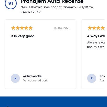
Pronájem Auta Recenze
9.1
Naši zákazníci nás hodnotí známkou 9.1/10 ze
všech 12842
15-03-2020
It is very good.
Always exce
Always excell
use this webs
akihiro oooka
Rosar
a
R
Vancouver Airport
Alamo