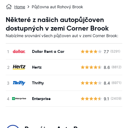
Home
Půjčovna aut Rohový Brook
Některé z našich autopůjčoven
dostupných v zemi Corner Brook
Nabízíme srovnání všech půjčoven aut v zemi Corner Brook:
Dollar Rent a Car
7.7
(5291)
Hertz
8.6
(8812)
Thrifty
8.4
(6971)
Enterprise
9.1
(2409)