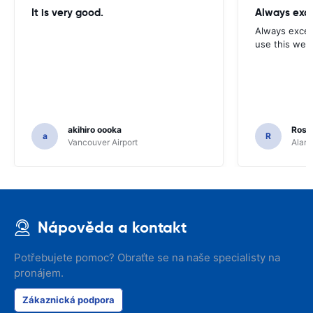
It is very good.
Always exce
Always excell
use this webs
akihiro oooka
Rosar
a
R
Vancouver Airport
Alamo
Nápověda a kontakt
Potřebujete pomoc? Obraťte se na naše specialisty na
pronájem.
Zákaznická podpora