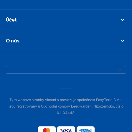
Účet
O nás
Tyto webové stránky vlastní a provozuje společnost EasyTerra B.V. a
jsou registrovány u Obchodní komory Leeuwarden, Nizozemsko, číslo
01104443.