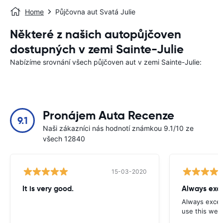
Home
Půjčovna aut Svatá Julie
Některé z našich autopůjčoven
dostupných v zemi Sainte-Julie
Nabízíme srovnání všech půjčoven aut v zemi Sainte-Julie:
Pronájem Auta Recenze
9.1
Naši zákazníci nás hodnotí známkou 9.1/10 ze
všech 12840
15-03-2020
It is very good.
Always exce
Always excell
use this webs