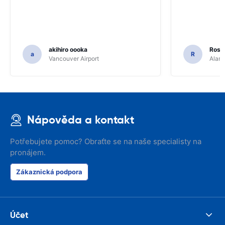
akihiro oooka
Rosar
a
R
Vancouver Airport
Alamo
Nápověda a kontakt
Potřebujete pomoc? Obraťte se na naše specialisty na
pronájem.
Zákaznická podpora
Účet