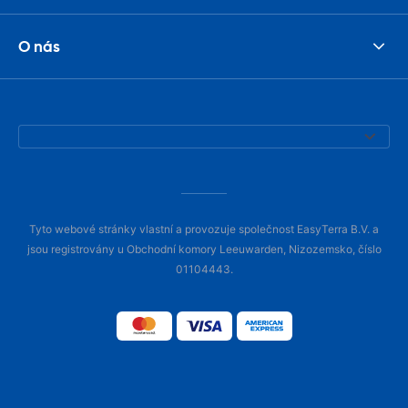
O nás
Tyto webové stránky vlastní a provozuje společnost EasyTerra B.V. a
jsou registrovány u Obchodní komory Leeuwarden, Nizozemsko, číslo
01104443.