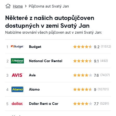
Home
Půjčovna aut Svatý Jan
Některé z našich autopůjčoven
dostupných v zemi Svatý Jan
Nabízíme srovnání všech půjčoven aut v zemi Svatý Jan:
Budget
9.2
(11512)
National Car Rental
9.1
(492)
Avis
7.6
(7437)
Alamo
9
(10701)
Dollar Rent a Car
7.7
(5291)