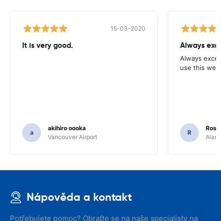
15-03-2020
It is very good.
Always exce
Always excell
use this webs
akihiro oooka
Rosar
a
R
Vancouver Airport
Alamo
Nápověda a kontakt
Potřebujete pomoc? Obraťte se na naše specialisty na