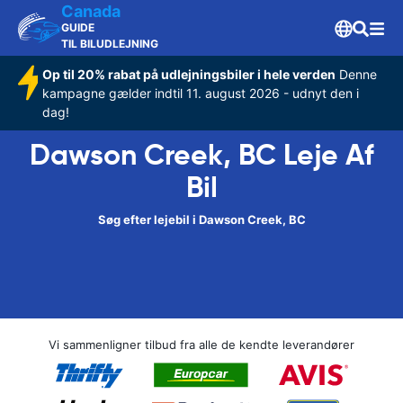
Canada
GUIDE
TIL BILUDLEJNING
Op til 20% rabat på udlejningsbiler i hele verden
Denne
kampagne gælder indtil 11. august 2026 - udnyt den i
dag!
Dawson Creek, BC Leje Af
Bil
Søg efter lejebil i Dawson Creek, BC
Vi sammenligner tilbud fra alle de kendte leverandører