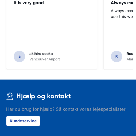
It is very good.
Always exce
Always excell
use this webs
akihiro oooka
Rosar
a
R
Vancouver Airport
Alamo
Hjælp og kontakt
Har du brug for hjælp? Så kontakt vores lejespecialister.
Kundeservice