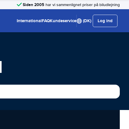
Siden 2005
har vi sammenlignet priser på biludlejning
International
FAQ
Kundeservice
(DK)
Log ind
l