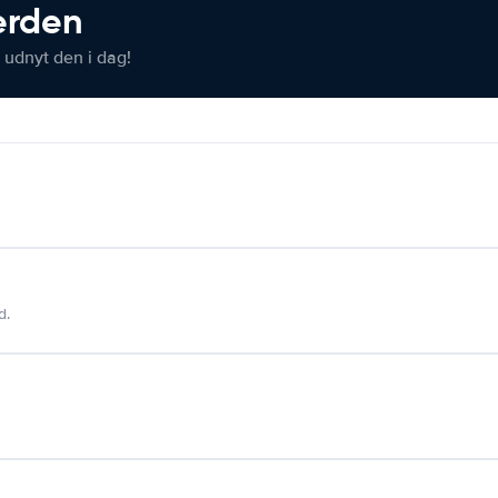
verden
 udnyt den i dag!
d.