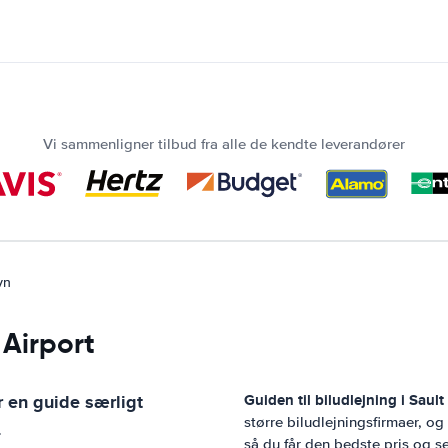
Vi sammenligner tilbud fra alle de kendte leverandører
vn
 Airport
 en guide særligt
Guiden til biludlejning i
Sault
større biludlejningsfirmaer, o
.
så du får den bedste pris og se