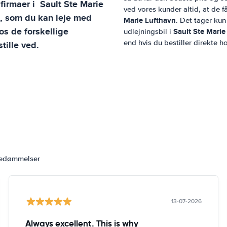
sfirmaer i
Sault Ste Marie
ved vores kunder altid, at de f
l, som du kan leje med
Marie Lufthavn
. Det tager kun
s de forskellige
Sault Ste Marie
udlejningsbil i
end hvis du bestiller direkte h
tille ved.
bedømmelser
13-07-2026
Always excellent. This is why