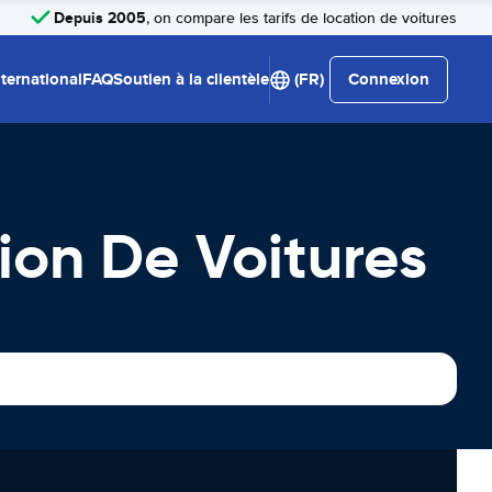
Depuis 2005
, on compare les tarifs de location de voitures
nternational
FAQ
Soutien à la clientèle
(FR)
Connexion
ion De Voitures