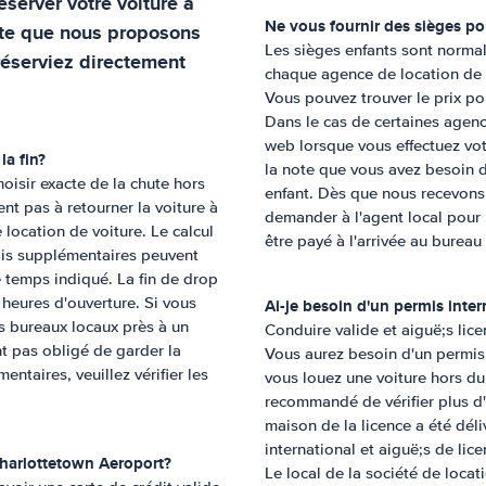
server votre voiture à
Ne vous fournir des sièges po
te que nous proposons
Les sièges enfants sont normal
réserviez directement
chaque agence de location de vo
Vous pouvez trouver le prix pou
Dans le cas de certaines agenc
web lorsque vous effectuez votr
la fin?
la note que vous avez besoin de
oisir exacte de la chute hors
enfant. Dès que nous recevons
nt pas à retourner la voiture à
demander à l'agent local pour l
 location de voiture. Le calcul
être payé à l'arrivée au bureau 
rais supplémentaires peuvent
le temps indiqué. La fin de drop
 heures d'ouverture. Si vous
Ai-je besoin d'un permis inte
ins bureaux locaux près à un
Conduire valide et aiguë;s lic
ont pas obligé de garder la
Vous aurez besoin d'un permis 
entaires, veuillez vérifier les
vous louez une voiture hors du 
recommandé de vérifier plus d'
maison de la licence a été dé
international et aiguë;s de lic
harlottetown Aeroport
?
Le local de la société de locat