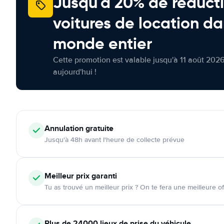
Jusqu'à 20% de réducti
voitures de location da
monde entier
Cette promotion est valable jusqu'à 11 août 2026
aujourd'hui !
Annulation
gratuite
Jusqu'à 48h avant l'heure de collecte prévue
Meilleur prix garanti
Tu as trouvé un meilleur prix ? On te fera une meilleure of
Plus de 24000
lieux de prise du véhicule