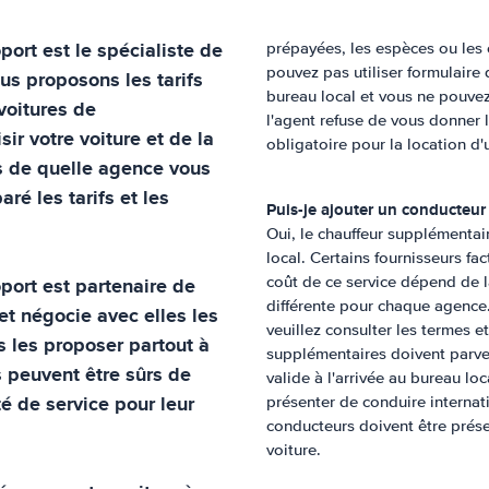
port
est le spécialiste de
prépayées, les espèces ou les 
pouvez pas utiliser formulaire 
us proposons les tarifs
bureau local et vous ne pouvez
voitures de
l'agent refuse de vous donner 
ir votre voiture et de la
obligatoire pour la location d'
s de quelle agence vous
ré les tarifs et les
Puis-je ajouter un conducteur
Oui, le chauffeur supplémentair
local. Certains fournisseurs fac
port
est partenaire de
coût de ce service dépend de la
différente pour chaque agence.
et négocie avec elles les
veuillez consulter les termes e
s les proposer partout à
supplémentaires doivent parven
s peuvent être sûrs de
valide à l'arrivée au bureau lo
té de service pour leur
présenter de conduire internati
conducteurs doivent être prése
voiture.