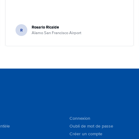
Rosario Ricalde
R
Alamo San Francisco Airport
Connexion
entèle
Oubli de mot de passe
Créer un compte