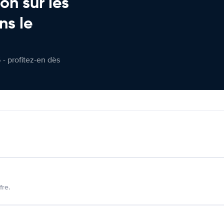
on sur les
ns le
 - profitez-en dès
fre.