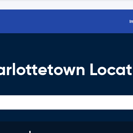
I
rlottetown Locat