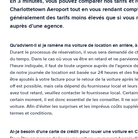
En 3 minutes, vous pouvez comparer nos tarifs et ré
Charlottetown Aeroport
tout en vous rendant comp
généralement des tarifs moins élevés que si vous 
auprès d'une agence.
Qu'advient-il si je ramène ma voiture de location en arrière, à 
Durant le processus de réservation, il vous sera demandé de ch
du temps. Dans le cas où vous va être en retard et ne parvienne
l'heure indiquée, il faut de toute urgence auprès de l'agence de
de notre journée de location est basée sur 24 heures et des f
être ajoutés à votre facture pour le retour de la voiture après 
off est possible, mais cela dépend du fournisseur local et leurs
avez tout retard, veuillez contacter le fournisseur local. Certa
certain moment, il est donc essentiel de les conseiller. Il ne s
voiture. Afin d'éviter les surprises et les imprévus coûts supplém
termes et conditions.
Ai-je besoin d'une carte de crédit pour louer une voiture en
C