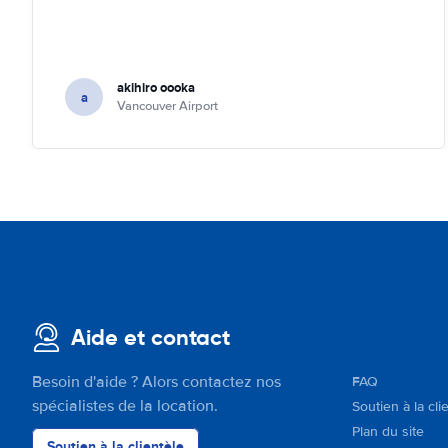
akihiro oooka
a
Vancouver Airport
Aide et contact
Besoin d'aide ? Alors contactez nos
FAQ
spécialistes de la location.
Soutien à la cli
Plan du site
Soutien à la clientèle