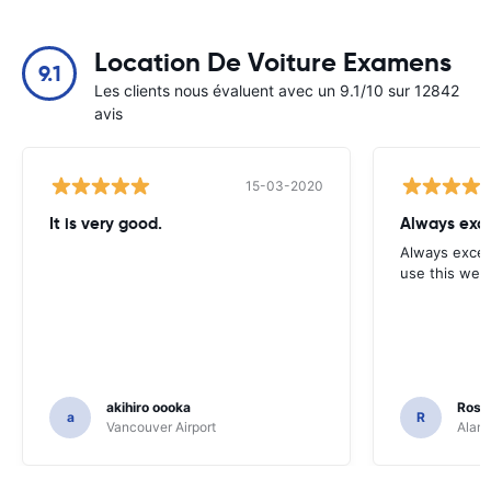
Location De Voiture Examens
9.1
Les clients nous évaluent avec un 9.1/10 sur 12842
avis
15-03-2020
It is very good.
Always exce
Always excell
use this webs
akihiro oooka
Rosar
a
R
Vancouver Airport
Alamo