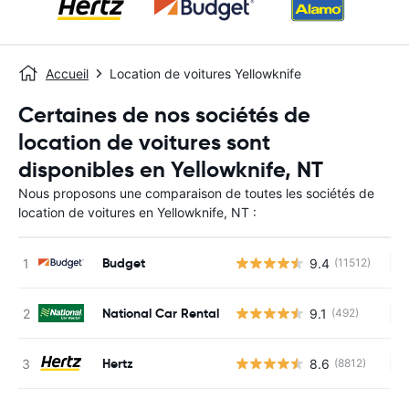
Accueil
Location de voitures Yellowknife
Certaines de nos sociétés de
location de voitures sont
disponibles en Yellowknife, NT
Nous proposons une comparaison de toutes les sociétés de
location de voitures en Yellowknife, NT :
Budget
9.4
(11512)
Au
National Car Rental
9.1
(492)
Au
Hertz
8.6
(8812)
Au