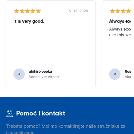
15-03-2020
It is very good.
Always exce
Always excell
use this webs
akihiro oooka
Rosar
a
R
Vancouver Airport
Alamo
Pomoć i kontakt
Trebate pomoć? Molimo kontaktirajte naše stručnjake za
iznajmljivanje.