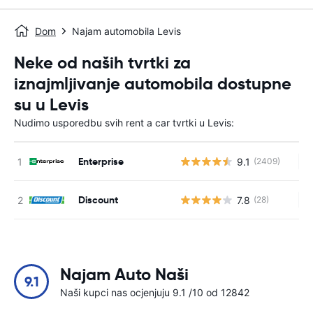
Dom
Najam automobila Levis
Neke od naših tvrtki za
iznajmljivanje automobila dostupne
su u Levis
Nudimo usporedbu svih rent a car tvrtki u Levis:
Enterprise
9.1
(2409)
Ne
Discount
7.8
(28)
Ne
Najam Auto Naši
9.1
Naši kupci nas ocjenjuju 9.1 /10 od 12842