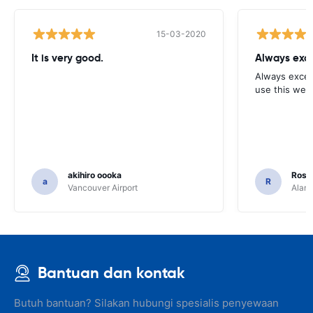
15-03-2020
It is very good.
Always exce
Always excell
use this webs
akihiro oooka
Rosar
a
R
Vancouver Airport
Alamo
Bantuan dan kontak
Butuh bantuan? Silakan hubungi spesialis penyewaan