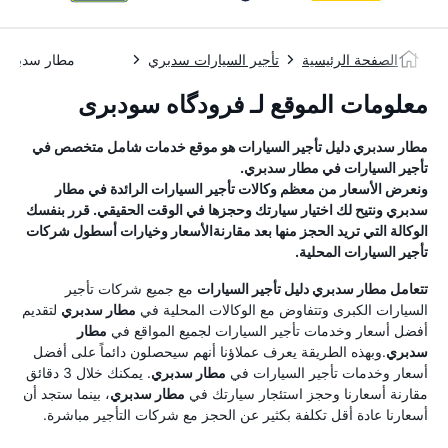
الصفحة الرئيسية
تأجير السيارات سدبري
مطار سدبري
معلومات الموقع لـ فرودگاه سودبری
مطار سدبري
دليل تأجير السيارات
هو موقع خدمات شامل متخصص في
تأجير السيارات في
مطار سدبري
.
ونعرض الأسعار من معظم وكالات تأجير السيارات الرائدة في
مطار
سدبري
ونتيح لك اختيار سيارتك وحجزها في الوقت الحقيقي. قرر بنفسك
الوكالة التي تريد الحجز منها بعد مقارنةالأسعار وخيارات أسطول شركات
تأجير السيارات المحلية.
تتعامل
مطار سدبري
دليل تأجير السيارات
مع جميع شركات تأجير
السيارات الكبرى وتتفاوض مع الوكالات المحلية في
مطار سدبري
لتقديم
أفضل أسعار وخدمات تأجير السيارات لجميع المواقع في
مطار
سدبري
.وبهذه الطريقة يعرف عملاؤنا أنهم سيحصلون دائماً على أفضل
أسعار وخدمات تأجير السيارات في
مطار سدبري
. يمكنك خلال 3 دقائق
مقارنة أسعارنا وحجز استئجار سيارتك في
مطار سدبري
، بينما ستجد أن
أسعارنا عادة أقل تكلفة بكثير عن الحجز مع شركات التأجير مباشرة.