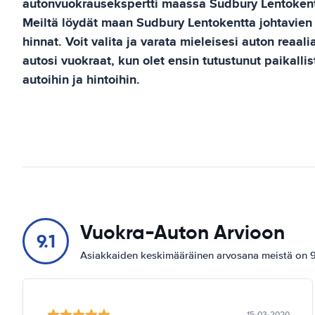
autonvuokrausekspertti maassa
Sudbury Lentoken
Meiltä löydät maan
Sudbury Lentokentta
johtavien
hinnat. Voit valita ja varata mieleisesi auton reaali
autosi vuokraat, kun olet ensin tutustunut paikall
autoihin ja hintoihin.
Vuokra-Auton Arvioon
9.1
Asiakkaiden keskimääräinen arvosana meistä on 9.
15-03-2020