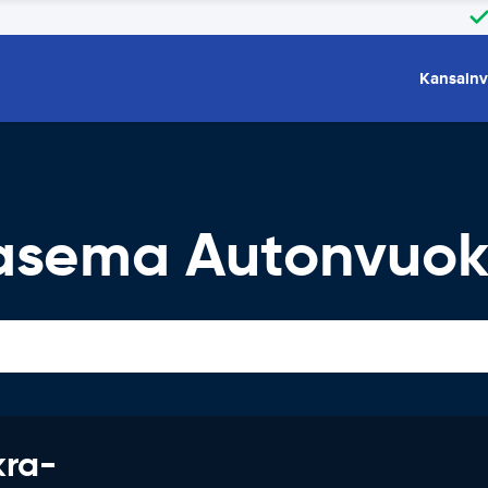
Kansainv
asema Autonvuok
kra-