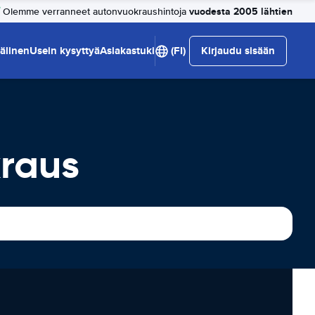
vuodesta 2005 lähtien
Olemme verranneet autonvuokraushintoja
älinen
Usein kysyttyä
Asiakastuki
(FI)
Kirjaudu sisään
raus