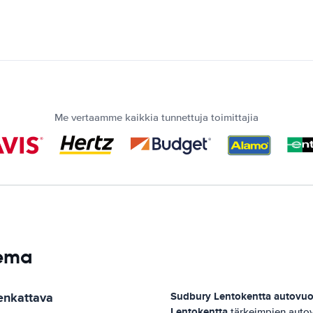
Me vertaamme kaikkia tunnettuja toimittajia
sema
enkattava
Sudbury Lentokentta
autovuo
Lentokentta
tärkeimpien autov