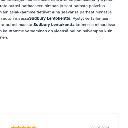
krata autosi parhaaseen hintaan ja saat parasta palvelua
.Näin asiakkaamme tietävät aina saavansa parhaat hinnat ja
Sudbury Lentokentta
an auton maassa
. Pystyt vertailemaan
Sudbury Lentokentta
kra-autosi maasta
kolmessa minuutissa
än kauttamme varaaminen on yleensä paljon halvempaa kuin
nen.
02-07-2026