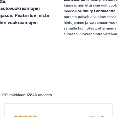
tta
.
kanssa, niin että sinä voit vuo
 autovuokraamojen
Sudbury Lentokentta
maassa
ajassa. Päätä itse mistä
parasta palvelua vuokratessa
isten vuokraamojen
hintojamme ja varaamaan vuo
samalla kun toteat, että meid
suoraan vuokraamolta varaami
1/10 kaikkiaan 12840 arviosta
13-07-2026