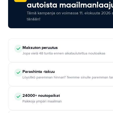
autoista maailmanlaaju
Tämä kampanja on voimassa 11. elokuuta 2026 as
tänään!
Maksuton
peruutus
Jopa vielä 48 tuntia ennen aikataulutettua noutoaikaa
Parashinta -takuu
Löysitkö paremman hinnan? Teemme sinulle paremman tar
24000+
noutopaikat
Paikkoja ympäri maailman