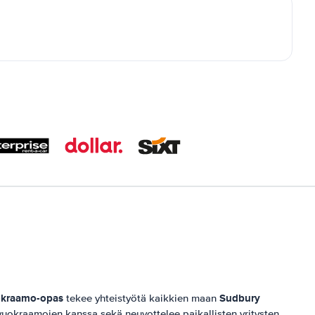
kraamo-opas
Sudbury
tekee yhteistyötä kaikkien maan
uokraamojen kanssa sekä neuvottelee paikallisten yritysten