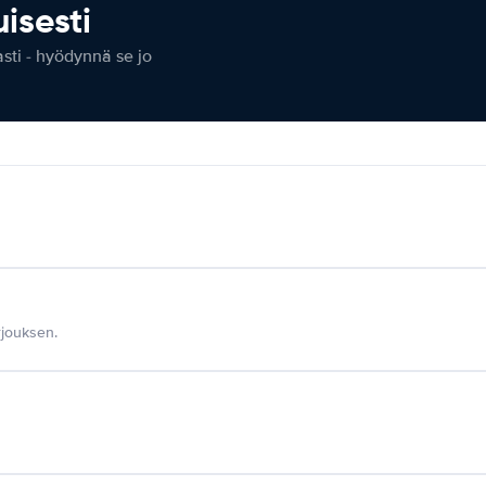
isesti
ti - hyödynnä se jo
jouksen.