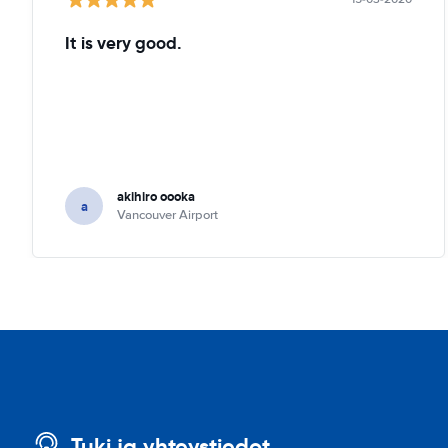
It is very good.
akihiro oooka
a
Vancouver Airport
Tuki ja yhteystiedot