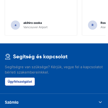
akihiro oooka
Rosar
a
R
Vancouver Airport
Alamo
Segítség és kapcsolat
Segítségre van szüksége? Kérjük, vegye fel a kapcsolatot
bérleti szakembereinkkel.
Ügyfélszolgálat
Számla