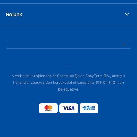
Rólunk
A weboldal tulajdonosa és üzemeltetője az EasyTerra B.V., amely a
hollandiai Leeuwarden kereskedelmi kamaránál (01104443) van
bejegyezve.