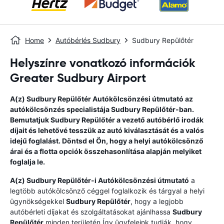
Home
Autóbérlés Sudbury
Sudbury Repülőtér
Helyszínre vonatkozó információk
Greater Sudbury Airport
A(z)
Sudbury Repülőtér
Autókölcsönzési útmutató
az
autókölcsönzés specialistája
Sudbury Repülőtér
-ban.
Bemutatjuk
Sudbury Repülőtér
a vezető autóbérlő irodák
díjait és lehetővé tesszük az autó kiválasztását és a valós
idejű foglalást. Döntsd el Ön, hogy a helyi autókölcsönző
árai és a flotta opciók összehasonlítása alapján melyiket
foglalja le.
A(z)
Sudbury Repülőtér
-i Autókölcsönzési útmutató
a
legtöbb autókölcsönző céggel foglalkozik és tárgyal a helyi
ügynökségekkel
Sudbury Repülőtér
, hogy a legjobb
autóbérleti díjakat és szolgáltatásokat ajánlhassa
Sudbury
Repülőtér
minden területén.Így ügyfeleink tudják, hogy