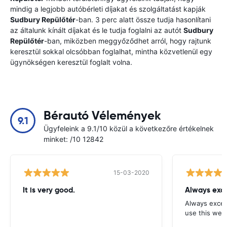
mindig a legjobb autóbérleti díjakat és szolgáltatást kapják
Sudbury Repülőtér
-ban. 3 perc alatt össze tudja hasonlítani
az általunk kínált díjakat és le tudja foglalni az autót
Sudbury
Repülőtér
-ban, miközben meggyőződhet arról, hogy rajtunk
keresztül sokkal olcsóbban foglalhat, mintha közvetlenül egy
ügynökségen keresztül foglalt volna.
Bérautó Vélemények
9.1
Ügyfeleink a 9.1/10 közül a következőre értékelnek
minket: /10 12842
15-03-2020
It is very good.
Always exce
Always excell
use this webs