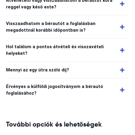
Átvehetem vagy visszaadhatom a bérautót kora
reggel vagy késő este?
Visszaadhatom a bérautót a foglalásban
megadottnál korábbi időpontban is?
Hol találom a pontos átvételi és visszavételi
helyeket?
Mennyi az egy útra szóló díj?
Érvényes a külföldi jogosítványom a bérautó
foglalásához?
További opciók és lehetőségek