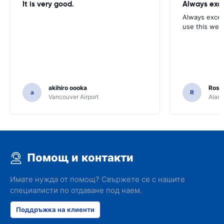
It is very good.
Always exce
Always excell
use this webs
akihiro oooka
Rosar
a
R
Vancouver Airport
Alamo
Помощ и контакти
Имате нужда от помощ? Свържете се с нашите
специалисти по отдаване под наем.
Поддръжка на клиенти