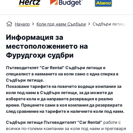
Начало
Коли под наем Съдбъри
Съдбъри летище
Информация за
местоположението на
Фурудгоҳи судбри
Пътеводителят "Car Rental"
Съдбъри летище
е
специалист в наемането на коли само с една спирка в
Съдбъри летище
.
Показваме тарифите на повечето водещи компании за
коли под наем в
Съдбъри летище
, за да можете да
изберете кола и да направите резервация в реално
време. Преценете сами в коя компания да резервирате
след сравнение на тарифите и наличните коли под наем.
Съдбъри летище
Пътеводителят "Car Rental"
работи с
всички по-големи компании за коли под наем и преговаря