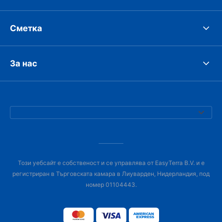
Сметка
За нас
Този уебсайт е собственост и се управлява от EasyTerra B.V. и е
регистриран в Търговската камара в Лиуварден, Нидерландия, под
номер 01104443.