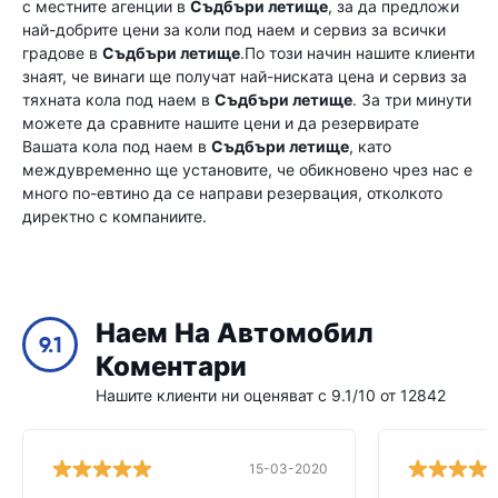
с местните агенции в
Съдбъри летище
, за да предложи
най-добрите цени за коли под наем и сервиз за всички
градове в
Съдбъри летище
.По този начин нашите клиенти
знаят, че винаги ще получат най-ниската цена и сервиз за
тяхната кола под наем в
Съдбъри летище
. За три минути
можете да сравните нашите цени и да резервирате
Вашата кола под наем в
Съдбъри летище
, като
междувременно ще установите, че обикновено чрез нас е
много по-евтино да се направи резервация, отколкото
директно с компаниите.
Наем На Автомобил
9.1
Коментари
Нашите клиенти ни оценяват с 9.1/10 от 12842
15-03-2020