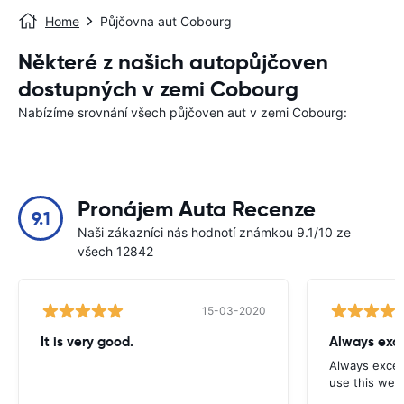
Home
Půjčovna aut Cobourg
Některé z našich autopůjčoven
dostupných v zemi Cobourg
Nabízíme srovnání všech půjčoven aut v zemi Cobourg:
Pronájem Auta Recenze
9.1
Naši zákazníci nás hodnotí známkou 9.1/10 ze
všech 12842
15-03-2020
It is very good.
Always exce
Always excell
use this webs