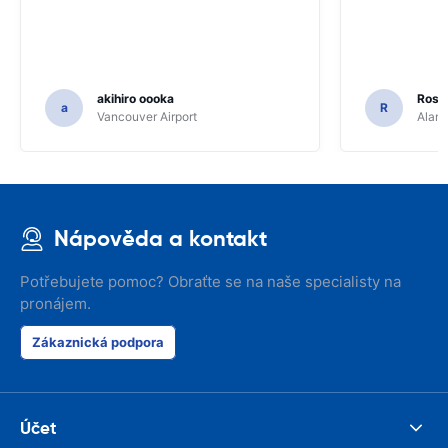
akihiro oooka
Rosar
a
R
Vancouver Airport
Alamo
Nápověda a kontakt
Potřebujete pomoc? Obraťte se na naše specialisty na
pronájem.
Zákaznická podpora
Účet