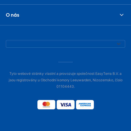
O nás
Tyto webové stránky vlastní a provozuje společnost EasyTerra B.V. a
jsou registrovány u Obchodní komory Leeuwarden, Nizozemsko, číslo
01104443.