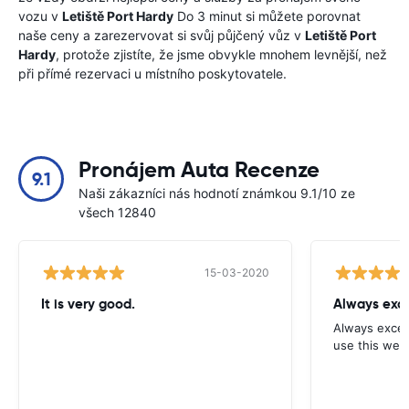
vozu v
Letiště Port Hardy
Do 3 minut si můžete porovnat
naše ceny a zarezervovat si svůj půjčený vůz v
Letiště Port
Hardy
, protože zjistíte, že jsme obvykle mnohem levnější, než
při přímé rezervaci u místního poskytovatele.
Pronájem Auta Recenze
9.1
Naši zákazníci nás hodnotí známkou 9.1/10 ze
všech 12840
15-03-2020
It is very good.
Always exce
Always excell
use this webs