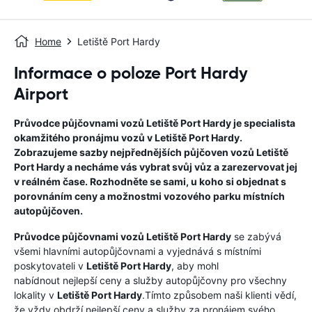
Home
Letiště Port Hardy
Informace o poloze Port Hardy
Airport
Průvodce půjčovnami vozů
Letiště Port Hardy
je specialista
okamžitého pronájmu vozů v
Letiště Port Hardy
.
Zobrazujeme sazby nejpřednějších půjčoven vozů
Letiště
Port Hardy
a necháme vás vybrat svůj vůz a zarezervovat jej
v reálném čase. Rozhodněte se sami, u koho si objednat s
porovnáním ceny a možnostmi vozového parku místních
autopůjčoven.
Průvodce půjčovnami vozů
Letiště Port Hardy
se zabývá
všemi hlavními autopůjčovnami a vyjednává s místními
poskytovateli v
Letiště Port Hardy
, aby mohl
nabídnout nejlepší ceny a služby autopůjčovny pro všechny
lokality v
Letiště Port Hardy
.Tímto způsobem naši klienti vědí,
že vždy obdrží nejlepší ceny a služby za pronájem svého