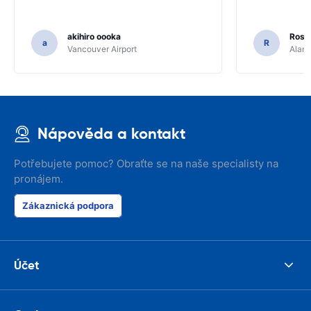
akihiro oooka
Rosar
a
R
Vancouver Airport
Alamo
Nápověda a kontakt
Potřebujete pomoc? Obraťte se na naše specialisty na
pronájem.
Zákaznická podpora
Účet