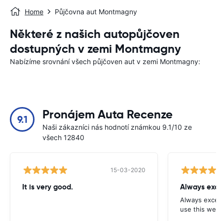
Home
Půjčovna aut Montmagny
Některé z našich autopůjčoven
dostupných v zemi Montmagny
Nabízíme srovnání všech půjčoven aut v zemi Montmagny:
Pronájem Auta Recenze
9.1
Naši zákazníci nás hodnotí známkou 9.1/10 ze
všech 12840
15-03-2020
It is very good.
Always exce
Always excell
use this webs