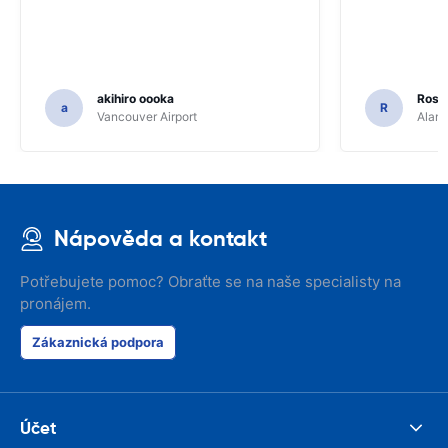
akihiro oooka
Rosar
a
R
Vancouver Airport
Alamo
Nápověda a kontakt
Potřebujete pomoc? Obraťte se na naše specialisty na
pronájem.
Zákaznická podpora
Účet