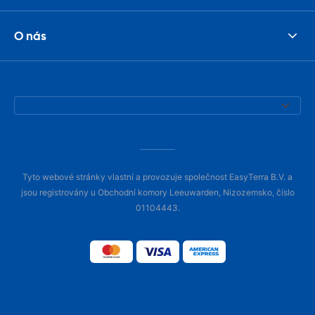
O nás
Tyto webové stránky vlastní a provozuje společnost EasyTerra B.V. a
jsou registrovány u Obchodní komory Leeuwarden, Nizozemsko, číslo
01104443.