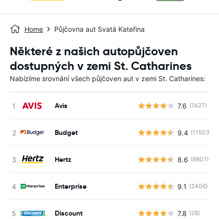
Home
Půjčovna aut Svatá Kateřina
Některé z našich autopůjčoven
dostupných v zemi St. Catharines
Nabízíme srovnání všech půjčoven aut v zemi St. Catharines:
Avis
7.6
(7427)
Budget
9.4
(11503)
Hertz
8.6
(8807)
Enterprise
9.1
(2406)
Discount
7.8
(28)