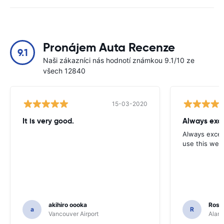
Pronájem Auta Recenze
9.1
Naši zákazníci nás hodnotí známkou 9.1/10 ze
všech 12840
15-03-2020
It is very good.
Always exce
Always excell
use this webs
akihiro oooka
Rosar
a
R
Vancouver Airport
Alamo