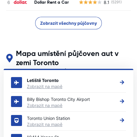
Dollar Rent a Car
8.1
(5291)
Zobrazit všechny půjčovny
Mapa umístění půjčoven aut v
zemi Toronto
Podívejte se na naše hlavní půjčovny aut v zemi Toronto
Letiště Toronto
Zobrazit na mapě
Billy Bishop Toronto City Airport
Zobrazit na mapě
Toronto Union Station
Zobrazit na mapě