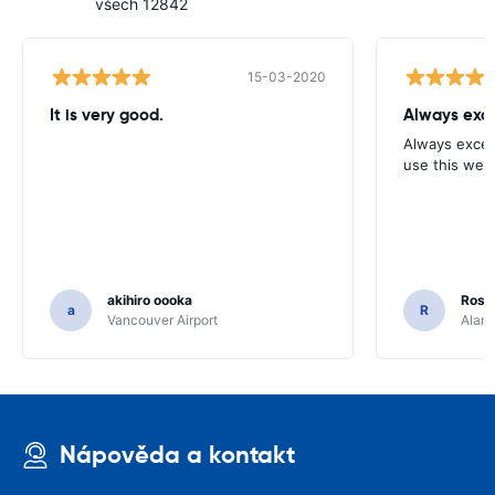
všech 12842
15-03-2020
It is very good.
Always exce
Always excell
use this webs
akihiro oooka
Rosar
a
R
Vancouver Airport
Alamo
Nápověda a kontakt