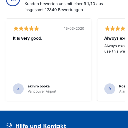
Kunden bewerten uns mit einer 9.1/10 aus
insgesamt 12840 Bewertungen
15-03-2020
It is very good.
Always exce
Always excell
use this webs
akihiro oooka
Rosar
a
R
Vancouver Airport
Alamo
Hilfe und Kontakt