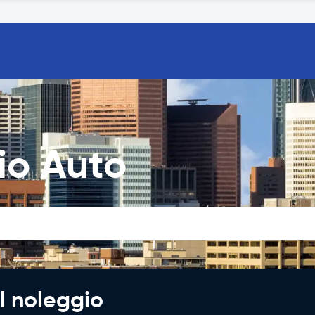
io Auto
l noleggio