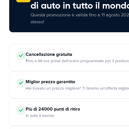
di auto in tutto il mond
Questa promozione è valida fino a 11 agosto 202
stesso!
Cancellazione
gratuita
Fino a 48 ore prima dell'orario programmato per il preliev
Miglior prezzo garantito
Hai trovato un prezzo migliore? Ti faremo un'offerta miglio
Più di 24000
punti di ritiro
In tutto il mondo