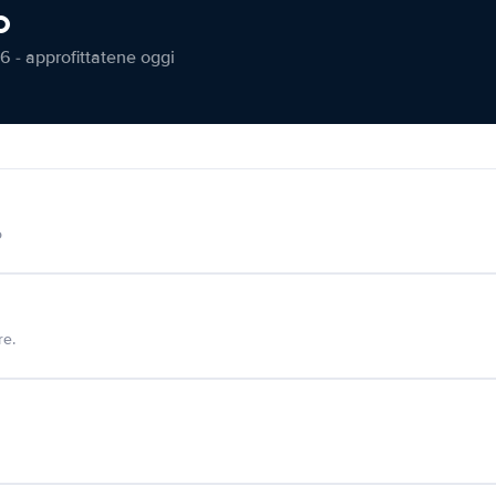
o
6 - approfittatene oggi
o
re.