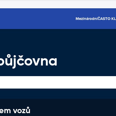
Mezinárodní
ČASTO K
opůjčovna
jem vozů