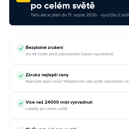
po celém světě
Tato akce platí do 11. srpna 2026 - využijte ji ješ
Bezplatné zrušení
Do 48 hodin před plánovaným časem vyzvednutí.
Záruka nejlepší ceny
Našli jste lepší cenu? Nabídneme vám ještě výhodnější ce
Více než 24000 míst vyzvednutí
Lokality po celém světě