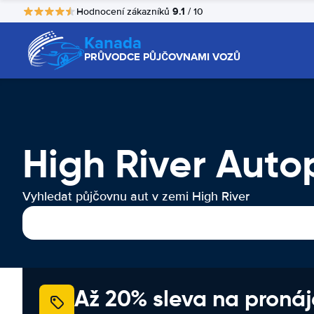
9.1
Hodnocení zákazníků
/ 10
Kanada
PRŮVODCE PŮJČOVNAMI VOZŮ
High River Aut
Vyhledat půjčovnu aut v zemi High River
Až 20% sleva na proná