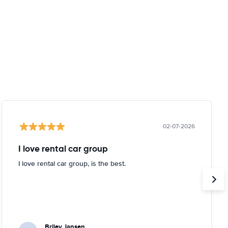
02-07-2026
I love rental car group
I love rental car group, is the best.
Briley Jansen