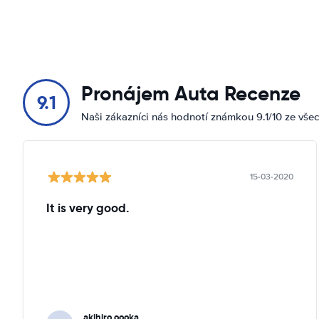
Pronájem Auta Recenze
9.1
Naši zákazníci nás hodnotí známkou 9.1/10 ze vše
15-03-2020
It is very good.
akihiro oooka