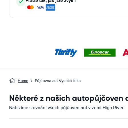
Plaťte tak, jak jste zvyklí
Home
Půjčovna aut Vysoká řeka
Některé z našich autopůjčoven 
Nabízíme srovnání všech půjčoven aut v zemi High River: