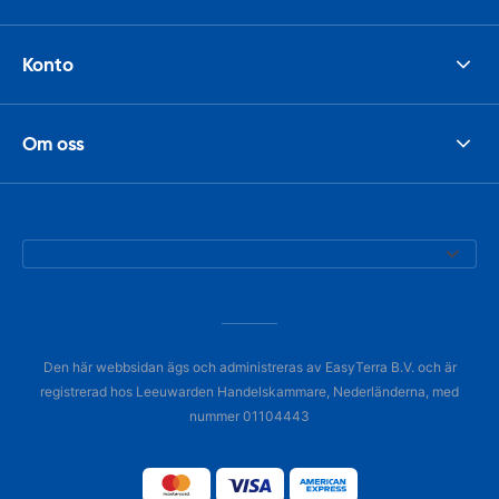
Konto
Om oss
Den här webbsidan ägs och administreras av EasyTerra B.V. och är
registrerad hos Leeuwarden Handelskammare, Nederländerna, med
nummer 01104443