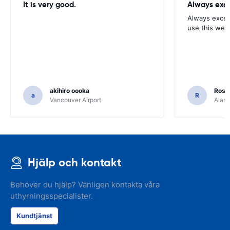
It is very good.
Always exce
Always excell
use this webs
akihiro oooka
Rosar
a
R
Vancouver Airport
Alamo
Hjälp och kontakt
Behöver du hjälp? Vänligen kontakta våra
uthyrningsspecialister.
Kundtjänst