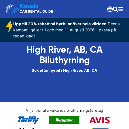
Kanada
CAR RENTAL GUIDE
Upp till 20% rabatt på hyrbilar över hela världen
Denna
kampanj gäller till och med 11 augusti 2026 - passa på
redan idag!
High River, AB, CA
Biluthyrning
Sök efter hyrbil i High River, AB, CA
Vi jämför alla välkända biluthyrningsföretag