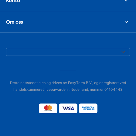
Konto
Om oss
Dette nettstedet eies og drives av EasyTerra B.V., og er registrert ved
handelskammeret i Leeuwarden , Nederland, nummer 01104443