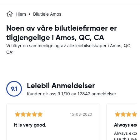
Hjem
Bilutleie Amos
Noen av våre bilutleiefirmaer er
tilgjengelige i Amos, QC, CA
Vi tilbyr en sammenligning av alle leiebilselskaper i Amos, QC,
CA:
Leiebil Anmeldelser
9.1
Kunder gir oss 9.1/10 av 12842 anmeldelser
15-03-2020
It is very good.
Always exce
Always excell
use this webs