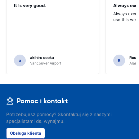
It is very good.
Always exce
Always excell
use this webs
akihiro oooka
Rosar
a
R
Vancouver Airport
Alamo
Pomoc i kontakt
Potrzebujesz pomocy? Skontaktuj się z naszymi
specjalistami ds. wynajmu.
Obsługa klienta