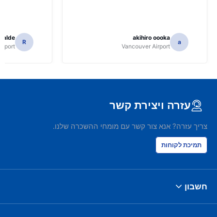
icalde
akihiro oooka
R
a
irport
Vancouver Airport
עזרה ויצירת קשר
צריך עזרה? אנא צור קשר עם מומחי ההשכרה שלנו.
תמיכת לקוחות
חשבון