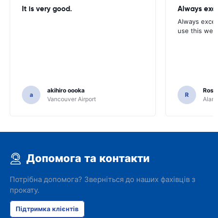
It is very good.
Always exce
Always excell
use this webs
akihiro oooka
Rosar
a
R
Vancouver Airport
Alamo
Допомога та контакти
Потрібна допомога? Зверніться до наших фахівців з
прокату.
Підтримка клієнтів