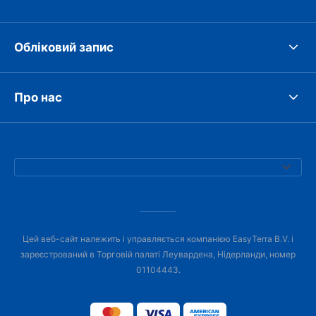
Обліковий запис
Про нас
Цей веб-сайт належить і управляється компанією EasyTerra B.V. і
зареєстрований в Торговій палаті Леувардена, Нідерланди, номер
01104443.