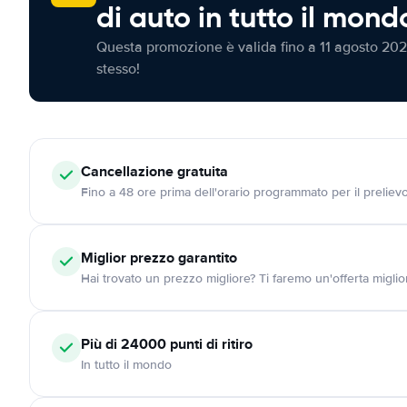
di auto in tutto il mond
Questa promozione è valida fino a 11 agosto 202
stesso!
Cancellazione
gratuita
Fino a 48 ore prima dell'orario programmato per il preliev
Miglior prezzo garantito
Hai trovato un prezzo migliore? Ti faremo un'offerta miglio
Più di 24000
punti di ritiro
In tutto il mondo