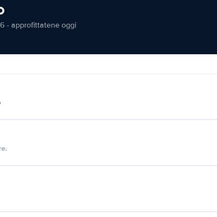
o
6 - approfittatene oggi
o
re.