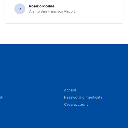
Rosario Ricalde
R
Alamo San Francisco Airport
Accedi
ti
Password dimenticata
Crea account