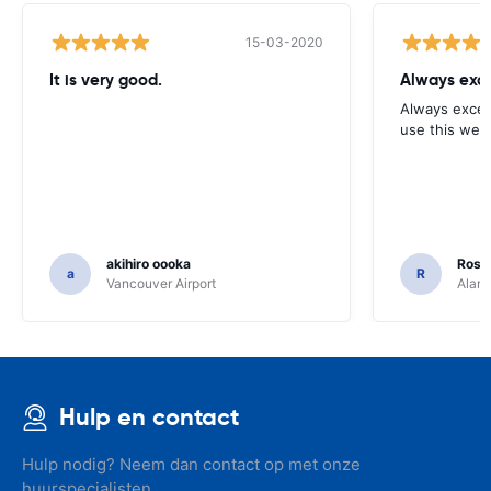
15-03-2020
It is very good.
Always exce
Always excell
use this webs
akihiro oooka
Rosar
a
R
Vancouver Airport
Alamo
Hulp en contact
Hulp nodig? Neem dan contact op met onze
huurspecialisten.