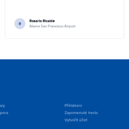
Rosario Ricalde
R
Alamo San Francisco Airport
azy
Přihlášení
dpora
Zapomenuté heslo
Vytvořit účet