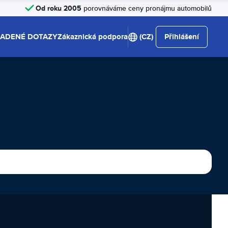
Od roku 2005
porovnáváme ceny pronájmu automobilů
LADENÉ DOTAZY
Zákaznická podpora
(CZ)
Přihlášení