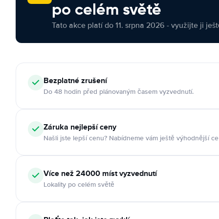
po celém světě
Tato akce platí do 11. srpna 2026 - využijte ji ješ
Bezplatné zrušení
Do 48 hodin před plánovaným časem vyzvednutí.
Záruka nejlepší ceny
Našli jste lepší cenu? Nabídneme vám ještě výhodnější ce
Více než 24000 míst vyzvednutí
Lokality po celém světě