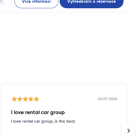
Více informací
Vyhledávání a rezervace
ci
02-07-2026
I love rental car group
I love rental car group, is the best.