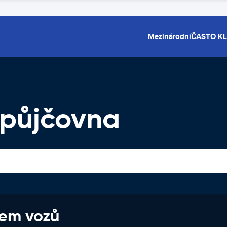
Mezinárodní
ČASTO K
opůjčovna
jem vozů