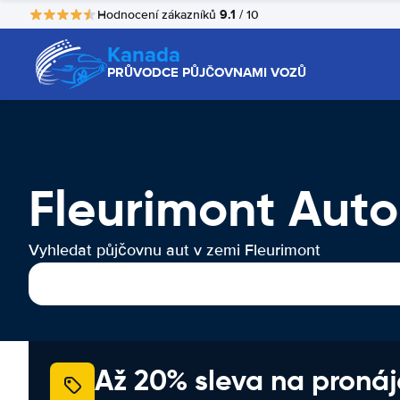
9.1
Hodnocení zákazníků
/ 10
Kanada
PRŮVODCE PŮJČOVNAMI VOZŮ
Fleurimont Aut
Vyhledat půjčovnu aut v zemi Fleurimont
Až 20% sleva na proná