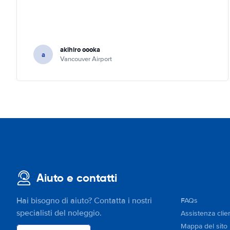
akihiro oooka
a
Vancouver Airport
Aiuto e contatti
Hai bisogno di aiuto? Contatta i nostri
FAQs
specialisti del noleggio.
Assistenza clien
Mappa del sito