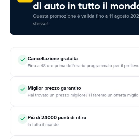
di auto in tutto il mond
Questa promozione è valida fino a 11 agosto 202
stesso!
Cancellazione
gratuita
Fino a 48 ore prima dell'orario programmato per il preliev
Miglior prezzo garantito
Hai trovato un prezzo migliore? Ti faremo un'offerta miglio
Più di 24000
punti di ritiro
In tutto il mondo