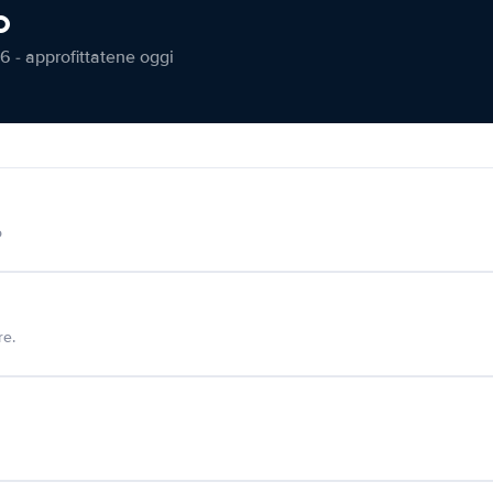
o
6 - approfittatene oggi
o
re.