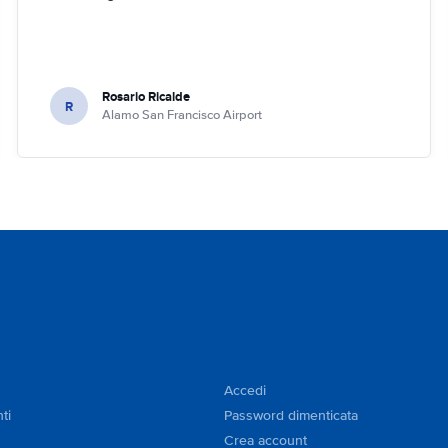
Rosario Ricalde
R
Alamo San Francisco Airport
Accedi
ti
Password dimenticata
Crea account