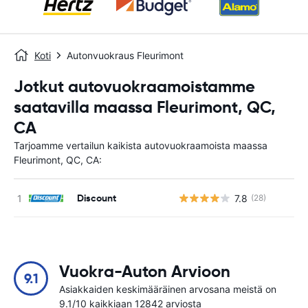
Koti
Autonvuokraus Fleurimont
Jotkut autovuokraamoistamme
saatavilla maassa Fleurimont, QC,
CA
Tarjoamme vertailun kaikista autovuokraamoista maassa
Fleurimont, QC, CA:
Discount
7.8
(28)
Ei
Vuokra-Auton Arvioon
9.1
Asiakkaiden keskimääräinen arvosana meistä on
9.1/10 kaikkiaan 12842 arviosta