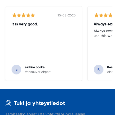
15-03-2020
It is very good.
Always exce
Always excell
use this webs
akihiro oooka
Rosar
a
R
Vancouver Airport
Alamo
Tuki ja yhteystiedot
Tarvitsetko apua? Ota yhteyttä vuokrausalan