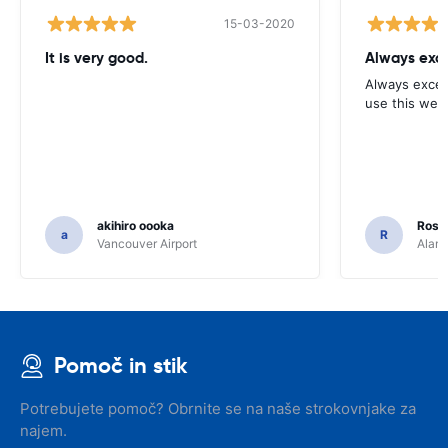
15-03-2020
It is very good.
Always exce
Always excell
use this webs
akihiro oooka
Rosar
a
R
Vancouver Airport
Alamo
Pomoč in stik
Potrebujete pomoč? Obrnite se na naše strokovnjake za
najem.