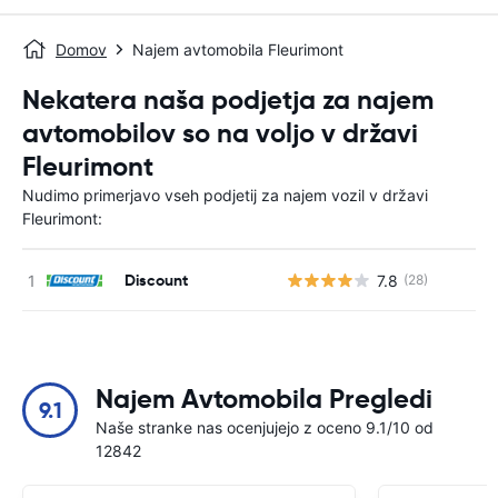
Domov
Najem avtomobila Fleurimont
Nekatera naša podjetja za najem
avtomobilov so na voljo v državi
Fleurimont
Nudimo primerjavo vseh podjetij za najem vozil v državi
Fleurimont:
Discount
7.8
(28)
St
Najem Avtomobila Pregledi
9.1
Naše stranke nas ocenjujejo z oceno 9.1/10 od
12842