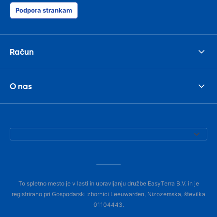
Podpora strankam
Račun
O nas
To spletno mesto je v lasti in upravljanju družbe EasyTerra B.V. in je
registrirano pri Gospodarski zbornici Leeuwarden, Nizozemska, številka
01104443.