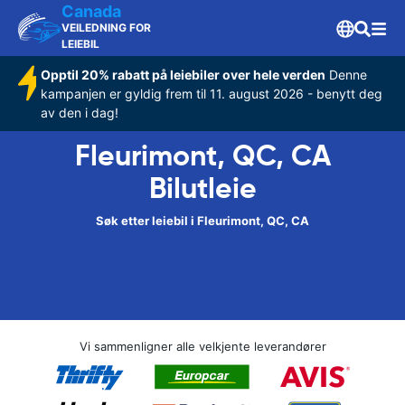
Canada
VEILEDNING FOR
LEIEBIL
Opptil 20% rabatt på leiebiler over hele verden
Denne
kampanjen er gyldig frem til 11. august 2026 - benytt deg
av den i dag!
Fleurimont, QC, CA
Bilutleie
Søk etter leiebil i Fleurimont, QC, CA
Vi sammenligner alle velkjente leverandører