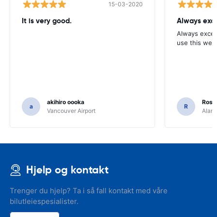
15-03-2020
It is very good.
Always exce
Always excell
use this webs
akihiro oooka
Rosar
a
R
Vancouver Airport
Alamo
Hjelp og kontakt
Trenger du hjelp? Ta i så fall kontakt med våre
bilutleiespesialister.