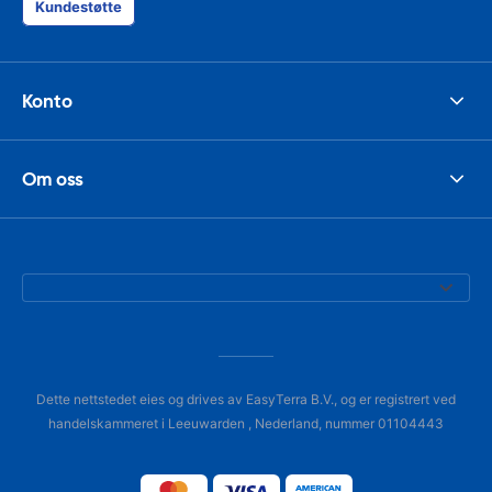
Kundestøtte
Konto
Om oss
Dette nettstedet eies og drives av EasyTerra B.V., og er registrert ved
handelskammeret i Leeuwarden , Nederland, nummer 01104443